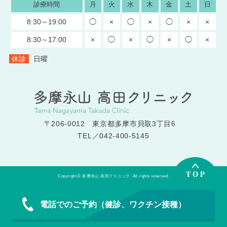
診療時間
月
火
水
木
金
土
日
8:30～19:00
◯
×
◯
×
◯
×
×
8:30～17:00
×
◯
×
◯
×
◯
×
休診
日曜
〒206-0012 東京都多摩市貝取3丁目6
TEL／042-400-5145
Copyright © 多摩永山 高田クリニック. All rights reserved.
電話でのご予約（健診、ワクチン接種）