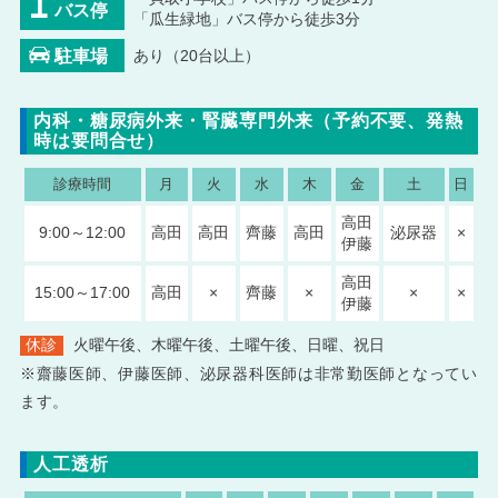
バス停
「瓜生緑地」バス停から徒歩3分
駐車場
あり（20台以上）
内科・糖尿病外来・腎臓専門外来（予約不要、発熱
時は要問合せ）
診療時間
月
火
水
木
金
土
日
高田
9:00～12:00
高田
高田
齊藤
高田
泌尿器
×
伊藤
高田
15:00～17:00
高田
×
齊藤
×
×
×
伊藤
休診
火曜午後、木曜午後、土曜午後、日曜、祝日
※齋藤医師、伊藤医師、泌尿器科医師は非常勤医師となってい
ます。
人工透析